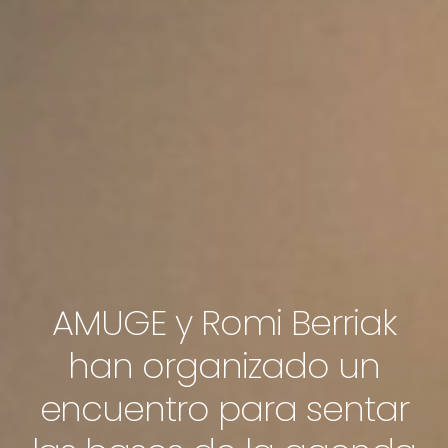
Inicio
AMUGE y Romi Berriak
Sobre Nosotras
han organizado un
Áreas De Intervención
encuentro para sentar
Área De Orientación Y Empleo
Área De Juventud