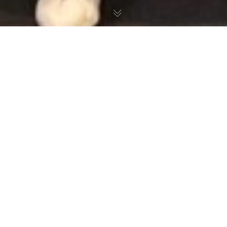
AMUGE y Romi Berriak han organizado
un encuentro para sentar las bases
de la agenda de un movimiento de
mujeres gitanas