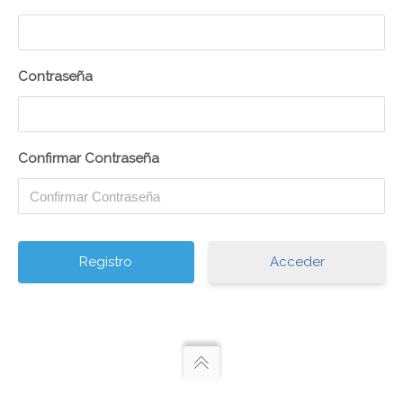
Áreas De Intervención
Área De Orientación Y Empleo
Área De Juventud
Contraseña
Área De Voluntariado
Área De Incidencia Política Y
Voluntariado
Confirmar Contraseña
Blog
Materiales
Acceder
Acceder